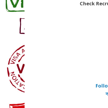
Check Recru
Foll
न