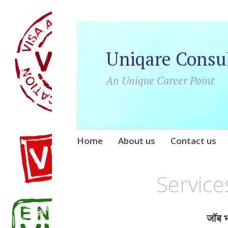
Uniqare Consu
An Unique Career Point
Skip
Home
About us
Contact us
to
content
Service
जॉब भ