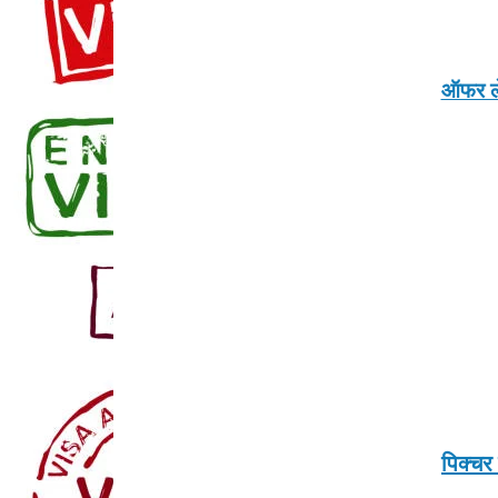
ऑफर ले
पिक्च