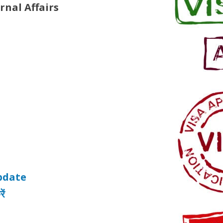
rnal Affairs
pdate
ें