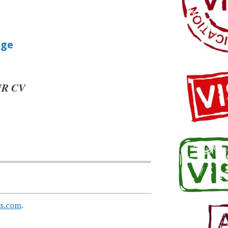
erge
R CV
s.com
.