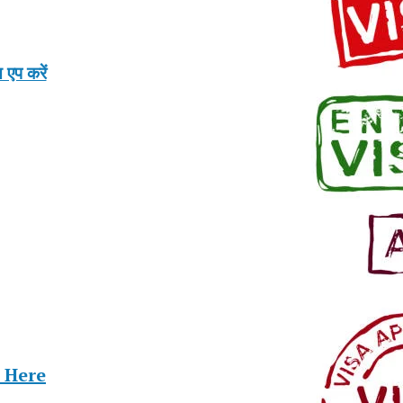
एप करें
t Here