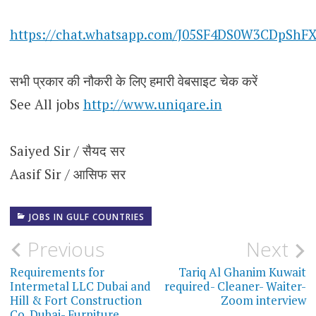
https://chat.whatsapp.com/J05SF4DS0W3CDpShF
सभी प्रकार की नौकरी के लिए हमारी वेबसाइट चेक करें
See All jobs
http://www.uniqare.in
Saiyed Sir / सैयद सर
Aasif Sir / आसिफ सर
JOBS IN GULF COUNTRIES
Post
Previous
Next
navigation
Requirements for
Tariq Al Ghanim Kuwait
Intermetal LLC Dubai and
required- Cleaner- Waiter-
Hill & Fort Construction
Zoom interview
Co. Dubai- Furniture