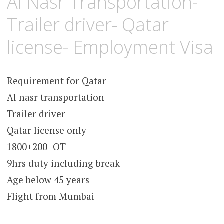
Al Nasr Transportation-
Trailer driver- Qatar
license- Employment Visa
Requirement for Qatar
Al nasr transportation
Trailer driver
Qatar license only
1800+200+OT
9hrs duty including break
Age below 45 years
Flight from Mumbai