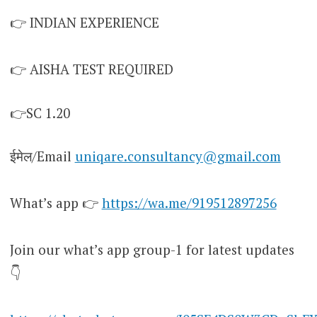
👉 INDIAN EXPERIENCE
👉 AISHA TEST REQUIRED
👉SC 1.20
ईमेल/Email
uniqare.consultancy@gmail.com
What’s app 👉
https://wa.me/919512897256
Join our what’s app group-1 for latest updates
👇