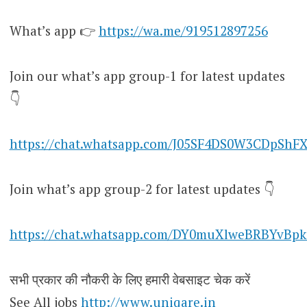
What’s app 👉
https://wa.me/919512897256
Join our what’s app group-1 for latest updates
👇
https://chat.whatsapp.com/J05SF4DS0W3CDpShF
Join what’s app group-2 for latest updates 👇
https://chat.whatsapp.com/DY0muXlweBRBYvBpk
सभी प्रकार की नौकरी के लिए हमारी वेबसाइट चेक करें
See All jobs
http://www.uniqare.in