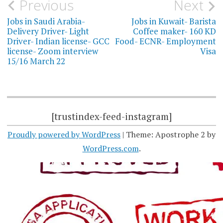
Post
Previous
Next
navigation
Jobs in Saudi Arabia-
Jobs in Kuwait- Barista
Delivery Driver- Light
Coffee maker- 160 KD
Driver- Indian license- GCC
Food- ECNR- Employment
license- Zoom interview
Visa
15/16 March 22
[trustindex-feed-instagram]
Proudly powered by WordPress
|
Theme: Apostrophe 2 by
WordPress.com
.