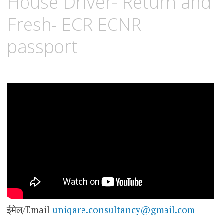
House Driver- Return and
Fresh- ECR ECNR
passport
ईमेल/Email
uniqare.consultancy@gmail.com