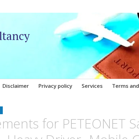
ltancy
Disclaimer
Privacy policy
Services
Terms and
UNIQARE
ements for PETEONET S