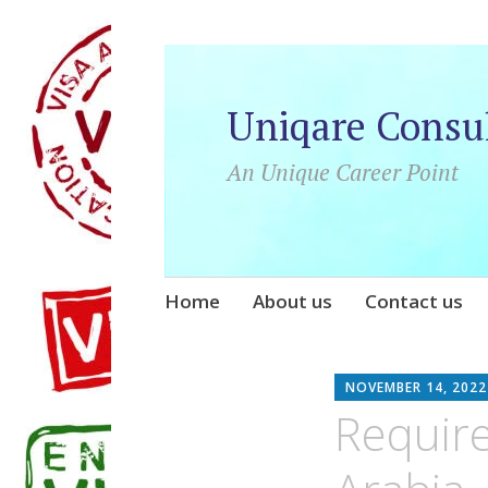
Uniqare Consu
An Unique Career Point
Skip
Home
About us
Contact us
to
content
NOVEMBER 14, 2022
Requir