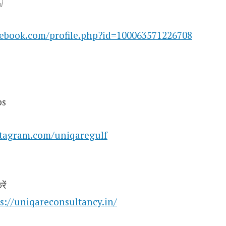

cebook.com/profile.php?id=100063571226708
bs
stagram.com/uniqaregulf
ें
s://uniqareconsultancy.in/