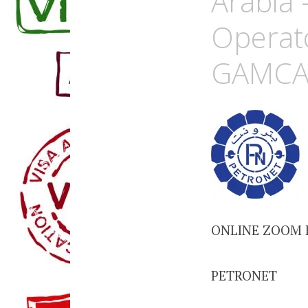
Arabia 
Operat
GAMCA 
ONLINE ZOOM I
PETRONET