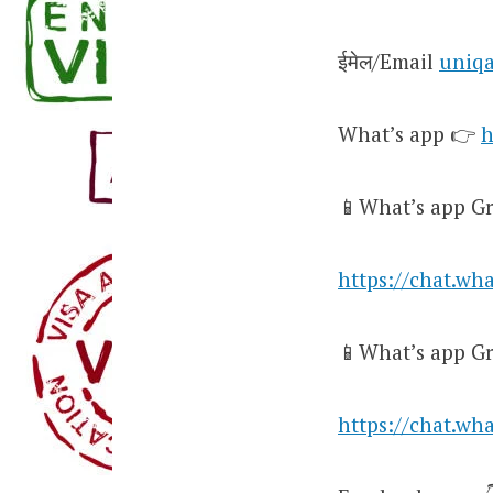
ईमेल/Email
uniq
What’s app 👉
h
📱What’s app Gr
https://chat.w
📱What’s app Gr
https://chat.w