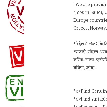
*We are providi
*Jobs in Saudi, 
Europe countries
Greece, Norway, 
*विदेश में नौकरी के ल
*सऊदी, संयुक्त अरब अ
सर्बिया, माल्टा, क्रोएश
चेचिया, वगेरह*
*👉Find Genuin
*👉Find suitabl
*👉Payment after