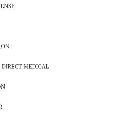
CENSE
ION |
| DIRECT MEDICAL
ON
R