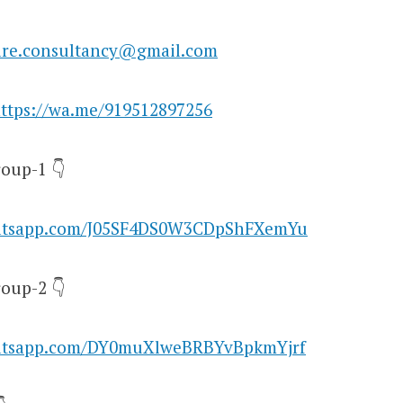
are.consultancy@gmail.com
ttps://wa.me/919512897256
oup-1 👇
hatsapp.com/J05SF4DS0W3CDpShFXemYu
oup-2 👇
hatsapp.com/DY0muXlweBRBYvBpkmYjrf