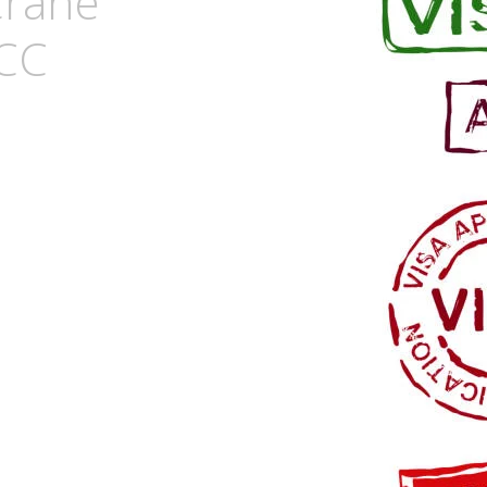
Crane
PCC