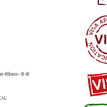
मका मेडिकल+ पी सी
CAL