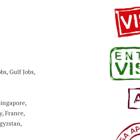
s, Gulf Jobs,
Singapore,
, France,
gyzstan,