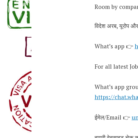
Room by compa
विदेश अरब, यूरोप और ए
What’s app 👉
h
For all latest J
What’s app gro
https://chat.w
ईमेल/Email 👉
un
हमारी वेबसाइट चेक कर