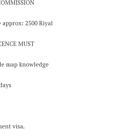
 COMMISSION
approx: 2500 Riyal
ICENCE MUST
le map knowledge
 days
ent visa.