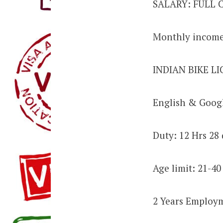
SALARY: FULL
Monthly income 
INDIAN BIKE L
English & Goog
Duty: 12 Hrs 28
Age limit: 21-40
2 Years Employm