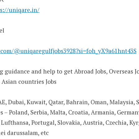
s://uniqare.in/
el
e.com/@uniqaregulfjobs3928?si=foh_yX9a61hnt43S
 guidance and help to get Abroad Jobs, Overseas Job
 Asian countries Jobs
AE, Dubai, Kuwait, Qatar, Bahrain, Oman, Malaysia, 
 – Poland, Serbia, Malta, Croatia, Armania, Germany
Lufthansa, Portugal, Slovakia, Austria, Czechia, Kyr
ei darussalam, etc