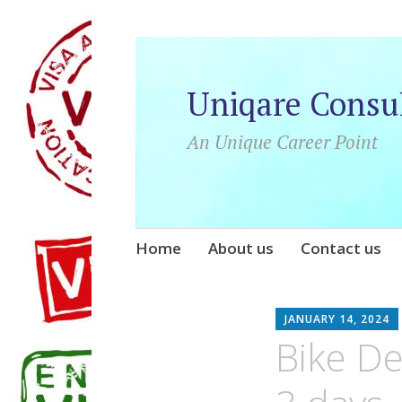
Uniqare Consu
An Unique Career Point
Skip
Home
About us
Contact us
to
content
JANUARY 14, 2024
Bike De