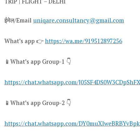
TRIP | FLIGHT – DELHI
ईमेल/Email
uniqare.consultancy@gmail.com
What’s app 👉
https://wa.me/919512897256
📱What’s app Group-1 👇
https://chat.whatsapp.com/J05SF4DS0W3CDpShF
📱What’s app Group-2 👇
https://chat.whatsapp.com/DY0muXlweBRBYvBpk