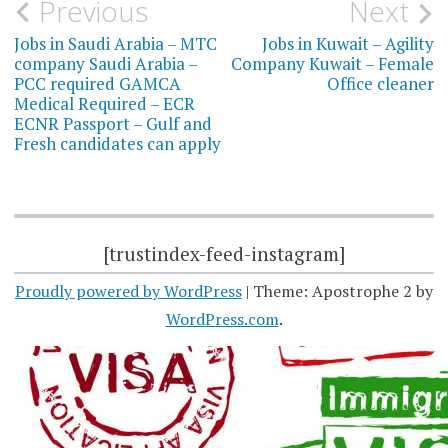
Post
Previous
Next
navigation
Jobs in Saudi Arabia – MTC
Jobs in Kuwait – Agility
company Saudi Arabia –
Company Kuwait – Female
PCC required GAMCA
Office cleaner
Medical Required – ECR
ECNR Passport – Gulf and
Fresh candidates can apply
[trustindex-feed-instagram]
Proudly powered by WordPress
|
Theme: Apostrophe 2 by
WordPress.com
.