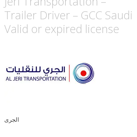
Jeri Transportation –
Trailer Driver – GCC Saudi
Valid or expired license
الجرى